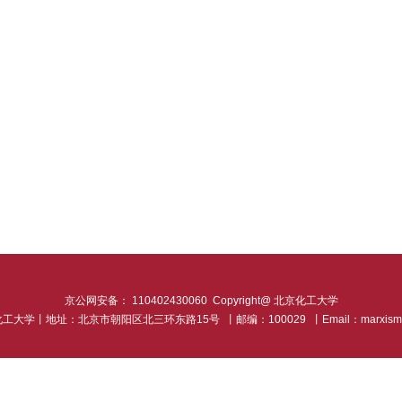
京公网安备： 110402430060
Copyright@ 北京化工大学
 北京化工大学丨地址：北京市朝阳区北三环东路15号
丨邮编：100029
丨Email：marxism@